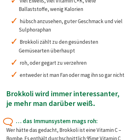
viel Eiweiß, viel Vitamin C+K, viele
Ballaststoffe, wenig Kalorien
hübsch anzusehen, guter Geschmack und viel
Sulphoraphan
Brokkoli zählt zu den gesündesten
Gemüsearten überhaupt
roh, oder gegart zu verzehren
entweder ist man Fan oder mag ihn so gar nicht
Brokkoli wird immer interessanter,
je mehr man darüber weiß.
… das Immunsystem mags roh:
Wer hätte das gedacht, Brokkoli ist eine Vitamin C –
Bombe. Es enthält durchschnittlich 95mg Vitamin C